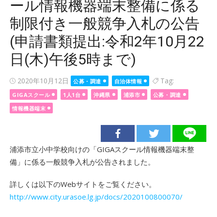
ール情報機器端末整備に係る
制限付き一般競争入札の公告
(申請書類提出:令和2年10月22
日(木)午後5時まで)
Posted
2020年10月12日
Tag:
公募・調達
自治体情報
on
GIGAスクール
1人1台
沖縄県
浦添市
公募・調達
情報機器端末
浦添市立小中学校向けの「GIGAスクール情報機器端末整
備」に係る一般競争入札が公告されました。
詳しくは以下のWebサイトをご覧ください。
http://www.city.urasoe.lg.jp/docs/2020100800070/