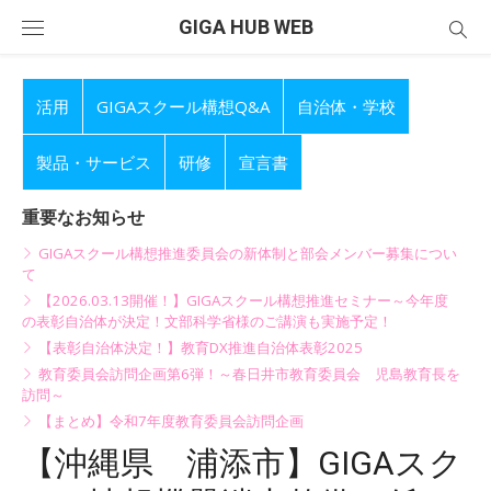
Skip
GIGA HUB WEB
to
content
活用
GIGAスクール構想Q&A
自治体・学校
製品・サービス
研修
宣言書
重要なお知らせ
GIGAスクール構想推進委員会の新体制と部会メンバー募集につい
て
【2026.03.13開催！】GIGAスクール構想推進セミナー～今年度
の表彰自治体が決定！文部科学省様のご講演も実施予定！
【表彰自治体決定！】教育DX推進自治体表彰2025
教育委員会訪問企画第6弾！～春日井市教育委員会 児島教育長を
訪問～
【まとめ】令和7年度教育委員会訪問企画
【沖縄県 浦添市】GIGAスク