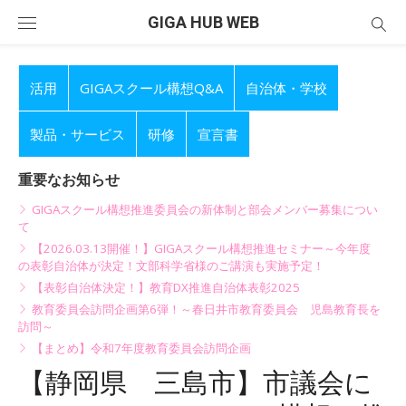
Skip
GIGA HUB WEB
to
content
活用
GIGAスクール構想Q&A
自治体・学校
製品・サービス
研修
宣言書
重要なお知らせ
GIGAスクール構想推進委員会の新体制と部会メンバー募集につい
て
【2026.03.13開催！】GIGAスクール構想推進セミナー～今年度
の表彰自治体が決定！文部科学省様のご講演も実施予定！
【表彰自治体決定！】教育DX推進自治体表彰2025
教育委員会訪問企画第6弾！～春日井市教育委員会 児島教育長を
訪問～
【まとめ】令和7年度教育委員会訪問企画
【静岡県 三島市】市議会に