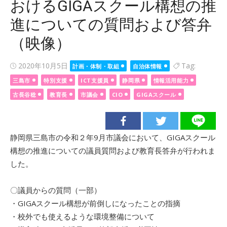
おけるGIGAスクール構想の推
進についての質問および答弁
（映像）
Posted
2020年10月5日
Tag:
計画・体制・取組
自治体情報
on
三島市
特別支援
ICT支援員
静岡県
情報活用能力
古長谷稔
教育長
市議会
CIO
GIGAスクール
静岡県三島市の令和２年9月市議会において、GIGAスクール
構想の推進についての議員質問および教育長答弁が行われま
した。
〇議員からの質問（一部）
・GIGAスクール構想が前倒しになったことの指摘
・校外でも使えるような環境整備について