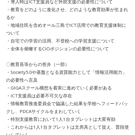
・導入時はICT支援員など外部支援の必要性について
・教育をどのように進化させ、どのような教育効果が生まれ
るか
・地域住民を含めオール三島でICT活用での教育支援体制に
ついて
・自宅での学習の活用、不登校への学習支援について
・全体を俯瞰するCIOポジションの必要性について
〇教育長等からの答弁（一部）
・Society5.0や基盤となる資質能力として「情報活用能力」
の必要性へ言及
・GIGAスクール構想を着実に進めていく必要がある
・ICT支援員は必要不可欠な存在
・情報教育推進委員会で協議した結果を学校へフィードバッ
クし、PDCAサイクルをまわしていく
・特別支援教育において1人1台タブレットは大変有効
・これからは1人1台タブレットは文房具として捉え、普段使
いしていく