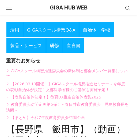
Skip
GIGA HUB WEB
to
content
活用
GIGAスクール構想Q&A
自治体・学校
製品・サービス
研修
宣言書
重要なお知らせ
GIGAスクール構想推進委員会の新体制と部会メンバー募集につい
て
【2026.03.13開催！】GIGAスクール構想推進セミナー～今年度
の表彰自治体が決定！文部科学省様のご講演も実施予定！
【表彰自治体決定！】教育DX推進自治体表彰2025
教育委員会訪問企画第6弾！～春日井市教育委員会 児島教育長を
訪問～
【まとめ】令和7年度教育委員会訪問企画
【長野県 飯田市】（動画）