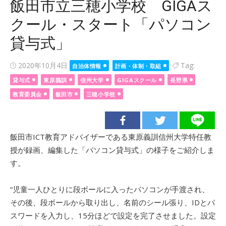
飯田市立三穂小学校 GIGAス
クール・スタート「パソコン
貸与式」
Posted
2020年10月4日
Tag:
自治体情報
計画・体制・取組
on
貸与式
東原義訓
信州大学
GIGAスクール
長野県
教育委員会
飯田市
三穂小学校
飯田市ICT教育アドバイザーである東原義訓信州大学特任教
授が録画、編集した「パソコン貸与式」の様子をご紹介しま
す。
“児童一人ひとりに段ボールに入ったパソコンが手渡され、
その後、段ボールから取り出し、名前のシール張り、IDとパ
スワードを入力し、15分ほどで設定を完了させました。設定