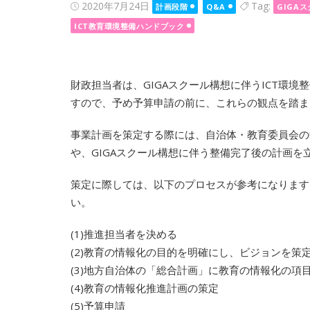
Posted
2020年7月24日
Tag:
計画段階
Q&A
GIGA
on
ICT教育環境整備ハンドブック
財政担当者は、GIGAスクール構想に伴うICT環
すので、予め予算申請の前に、これらの観点を踏ま
事業計画を策定する際には、自治体・教育委員会の中
や、GIGAスクール構想に伴う整備完了後の計画
策定に際しては、以下のプロセスが参考になります
い。
(1)推進担当者を決める
(2)教育の情報化の目的を明確にし、ビジョンを策
(3)地方自治体の「総合計画」に教育の情報化の項
(4)教育の情報化推進計画の策定
(5)予算申請