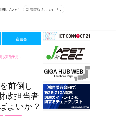
Search
Search
お問い合わせ
for:
宣言書
講演も実施予定！
備を前倒し
財政担当者
ばよいか？