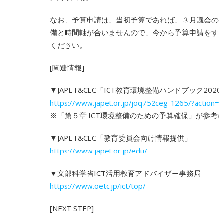
なお、予算申請は、当初予算であれば、３月議会の
備と時間軸が合いませんので、今から予算申請をす
ください。
[関連情報]
▼JAPET&CEC「ICT教育環境整備ハンドブック202
https://www.japet.or.jp/joq752ceg-1265/?acti
※「第５章 ICT環境整備のための予算確保」が参
▼JAPET&CEC「教育委員会向け情報提供」
https://www.japet.or.jp/edu/
▼文部科学省ICT活用教育アドバイザー事務局
https://www.oetc.jp/ict/top/
[NEXT STEP]