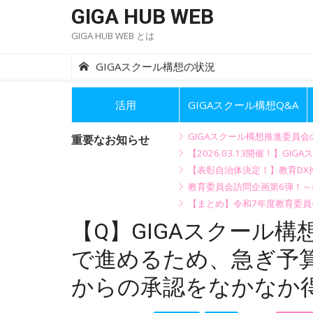
Skip
GIGA HUB WEB
to
GIGA HUB WEB とは
content
GIGAスクール構想の状況
活用
GIGAスクール構想Q&A
GIGAスクール構想推進委員
重要なお知らせ
【2026.03.13開催！】
【表彰自治体決定！】教育DX推
教育委員会訪問企画第6弾！
【まとめ】令和7年度教育委員
【Q】GIGAスクール構
で進めるため、急ぎ予
からの承認をなかなか