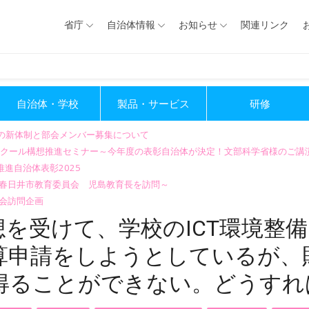
省庁
自治体情報
お知らせ
関連リンク
自治体・学校
製品・サービス
研修
会の新体制と部会メンバー募集について
GIGAスクール構想推進セミナー～今年度の表彰自治体が決定！文部科学省様のご
進自治体表彰2025
～春日井市教育委員会 児島教育長を訪問～
会訪問企画
想を受けて、学校のICT環境整
算申請をしようとしているが、
得ることができない。どうすれ