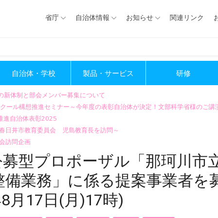
省庁
自治体情報
お知らせ
関連リンク
自治体・学校
製品・サービス
研修
会の新体制と部会メンバー募集について
GIGAスクール構想推進セミナー～今年度の表彰自治体が決定！文部科学省様のご
進自治体表彰2025
～春日井市教育委員会 児島教育長を訪問～
会訪問企画
公募型プロポーザル「那珂川市
整備業務」に係る提案事業者を
月17日(月)17時)