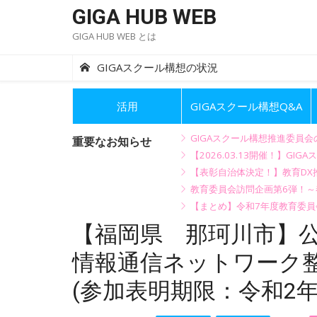
Skip
GIGA HUB WEB
to
GIGA HUB WEB とは
content
GIGAスクール構想の状況
活用
GIGAスクール構想Q&A
GIGAスクール構想推進委員
重要なお知らせ
【2026.03.13開催！】
【表彰自治体決定！】教育DX推
教育委員会訪問企画第6弾！
【まとめ】令和7年度教育委員
【福岡県 那珂川市】
情報通信ネットワーク
(参加表明期限：令和2年8