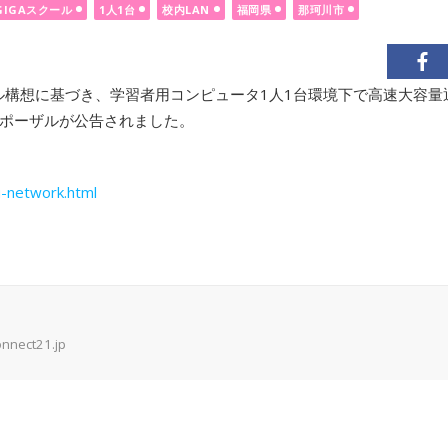
GIGAスクール
1人1台
校内LAN
福岡県
那珂川市
ール構想に基づき、学習者用コンピュータ1人1台環境下で高速大容
ポーザルが公告されました。
u-network.html
onnect21.jp