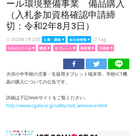
ール環境整備事業 備品購入
（入札参加資格確認申請締
切：令和2年8月3日）
Posted
2020年7月23日
Tag:
公募・調達
自治体情報
on
GIGAスクール
調達
タブレット
秋田県
大潟村
大潟小中学校の児童・生徒用タブレット端末等、学校ICT機
器の購入についての公告です。
詳細は下記Webサイトをご覧ください。
http://www.ogata.or.jp/utility/bid_announce.html