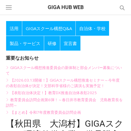
Skip
GIGA HUB WEB
to
content
活用
GIGAスクール構想Q&A
自治体・学校
製品・サービス
研修
宣言書
重要なお知らせ
GIGAスクール構想推進委員会の新体制と部会メンバー募集につい
て
【2026.03.13開催！】GIGAスクール構想推進セミナー～今年度
の表彰自治体が決定！文部科学省様のご講演も実施予定！
【表彰自治体決定！】教育DX推進自治体表彰2025
教育委員会訪問企画第6弾！～春日井市教育委員会 児島教育長を
訪問～
【まとめ】令和7年度教育委員会訪問企画
【秋田県 大潟村】GIGAスク