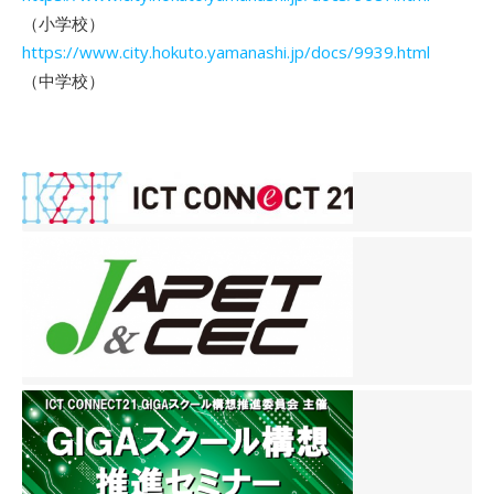
（小学校）
https://www.city.hokuto.yamanashi.jp/docs/9939.html
（中学校）