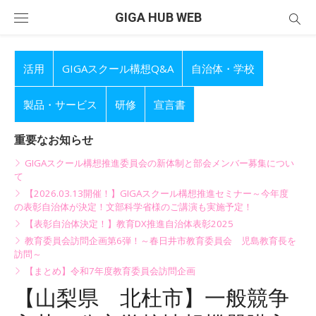
Skip
GIGA HUB WEB
to
content
活用
GIGAスクール構想Q&A
自治体・学校
製品・サービス
研修
宣言書
重要なお知らせ
GIGAスクール構想推進委員会の新体制と部会メンバー募集につい
て
【2026.03.13開催！】GIGAスクール構想推進セミナー～今年度
の表彰自治体が決定！文部科学省様のご講演も実施予定！
【表彰自治体決定！】教育DX推進自治体表彰2025
教育委員会訪問企画第6弾！～春日井市教育委員会 児島教育長を
訪問～
【まとめ】令和7年度教育委員会訪問企画
【山梨県 北杜市】一般競争