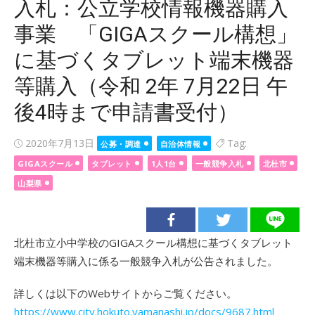
入札：公立学校情報機器購入
事業 「GIGAスクール構想」
に基づくタブレット端末機器
等購入（令和 2年 7月22日 午
後4時まで申請書受付）
Posted
2020年7月13日
Tag:
公募・調達
自治体情報
on
GIGAスクール
タブレット
1人1台
一般競争入札
北杜市
山梨県
北杜市立小中学校のGIGAスクール構想に基づくタブレット
端末機器等購入に係る一般競争入札が公告されました。
詳しくは以下のWebサイトからご覧ください。
https://www.city.hokuto.yamanashi.jp/docs/9687.html