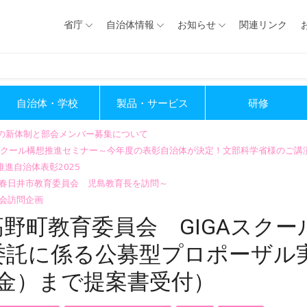
省庁
自治体情報
お知らせ
関連リンク
自治体・学校
製品・サービス
研修
会の新体制と部会メンバー募集について
GIGAスクール構想推進セミナー～今年度の表彰自治体が決定！文部科学省様のご
進自治体表彰2025
～春日井市教育委員会 児島教育長を訪問～
会訪問企画
野町教育委員会 GIGAスクー
委託に係る公募型プロポーザル
金）まで提案書受付）