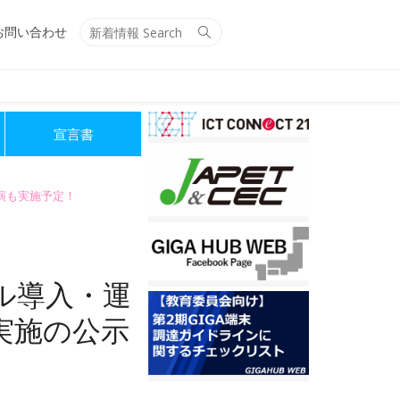
Search
Search
お問い合わせ
for:
宣言書
講演も実施予定！
ル導入・運
実施の公示