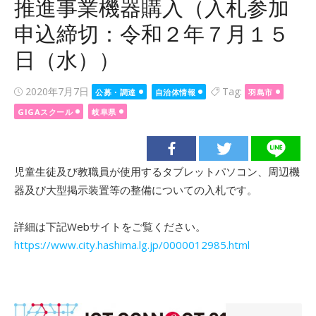
推進事業機器購入（入札参加
申込締切：令和２年７月１５
日（水））
Posted
2020年7月7日
Tag:
公募・調達
自治体情報
羽島市
on
GIGAスクール
岐阜県
児童生徒及び教職員が使用するタブレットパソコン、周辺機
器及び大型掲示装置等の整備についての入札です。
詳細は下記Webサイトをご覧ください。
https://www.city.hashima.lg.jp/0000012985.html