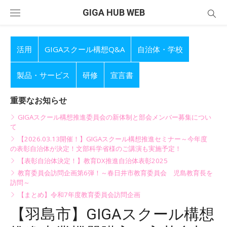
Skip
GIGA HUB WEB
to
content
活用
GIGAスクール構想Q&A
自治体・学校
製品・サービス
研修
宣言書
重要なお知らせ
GIGAスクール構想推進委員会の新体制と部会メンバー募集につい
て
【2026.03.13開催！】GIGAスクール構想推進セミナー～今年度
の表彰自治体が決定！文部科学省様のご講演も実施予定！
【表彰自治体決定！】教育DX推進自治体表彰2025
教育委員会訪問企画第6弾！～春日井市教育委員会 児島教育長を
訪問～
【まとめ】令和7年度教育委員会訪問企画
【羽島市】GIGAスクール構想