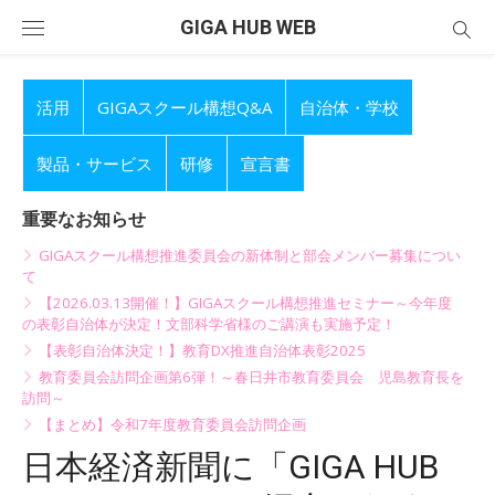
Skip
GIGA HUB WEB
to
content
活用
GIGAスクール構想Q&A
自治体・学校
製品・サービス
研修
宣言書
重要なお知らせ
GIGAスクール構想推進委員会の新体制と部会メンバー募集につい
て
【2026.03.13開催！】GIGAスクール構想推進セミナー～今年度
の表彰自治体が決定！文部科学省様のご講演も実施予定！
【表彰自治体決定！】教育DX推進自治体表彰2025
教育委員会訪問企画第6弾！～春日井市教育委員会 児島教育長を
訪問～
【まとめ】令和7年度教育委員会訪問企画
日本経済新聞に「GIGA HUB