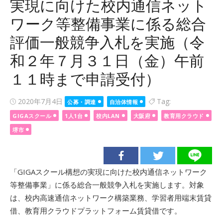
実現に向けた校内通信ネット
ワーク等整備事業に係る総合
評価一般競争入札を実施（令
和２年７月３１日（金）午前
１１時まで申請受付）
Posted
2020年7月4日
Tag:
公募・調達
自治体情報
on
GIGAスクール
1人1台
校内LAN
大阪府
教育用クラウド
堺市
「GIGAスクール構想の実現に向けた校内通信ネットワーク
等整備事業」に係る総合一般競争入札を実施します。対象
は、校内高速通信ネットワーク構築業務、学習者用端末賃貸
借、教育用クラウドプラットフォーム賃貸借です。