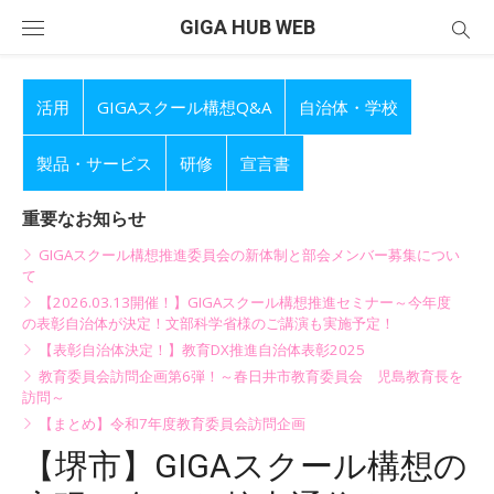
Skip
GIGA HUB WEB
to
content
活用
GIGAスクール構想Q&A
自治体・学校
製品・サービス
研修
宣言書
重要なお知らせ
GIGAスクール構想推進委員会の新体制と部会メンバー募集につい
て
【2026.03.13開催！】GIGAスクール構想推進セミナー～今年度
の表彰自治体が決定！文部科学省様のご講演も実施予定！
【表彰自治体決定！】教育DX推進自治体表彰2025
教育委員会訪問企画第6弾！～春日井市教育委員会 児島教育長を
訪問～
【まとめ】令和7年度教育委員会訪問企画
【堺市】GIGAスクール構想の