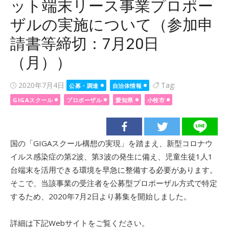
ット端末リース事業プロポー
ザルの実施について（参加申
請書等締切：7月20日
（月））
Posted
2020年7月4日
Tag:
公募・調達
自治体情報
on
GIGAスクール
プロポーザル
愛知県
小牧市
国の「GIGAスクール構想の実現」を踏まえ、新型コロナウ
イルス感染症の第2波、第3波の発生に備え、児童生徒1人1
台端末を活用できる環境を早急に整備する必要があります。
そこで、当該事業の受注者を公募型プロポーザル方式で特定
するため、2020年7月2日より募集を開始しました。
詳細は下記Webサイトをご覧ください。