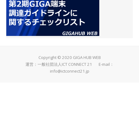
Copyright © 2020 GIGA HUB WEB
運営：一般社団法人ICT CONNECT 21 E-mail：
info@ictconnect21.jp