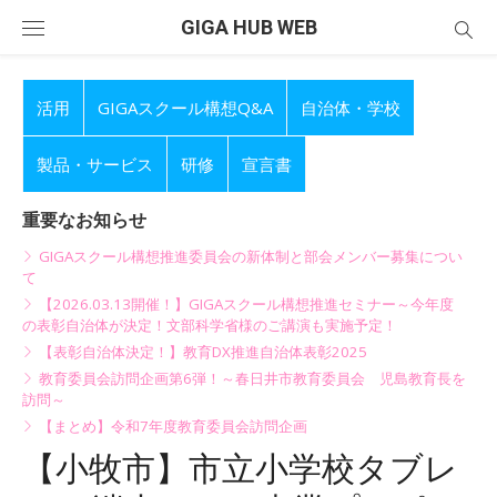
Skip
GIGA HUB WEB
to
content
活用
GIGAスクール構想Q&A
自治体・学校
製品・サービス
研修
宣言書
重要なお知らせ
GIGAスクール構想推進委員会の新体制と部会メンバー募集につい
て
【2026.03.13開催！】GIGAスクール構想推進セミナー～今年度
の表彰自治体が決定！文部科学省様のご講演も実施予定！
【表彰自治体決定！】教育DX推進自治体表彰2025
教育委員会訪問企画第6弾！～春日井市教育委員会 児島教育長を
訪問～
【まとめ】令和7年度教育委員会訪問企画
【小牧市】市立小学校タブレ