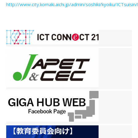
http://www.city.komaki.aichi.jp/admin/soshiki/kyoiku/ICTsuisin