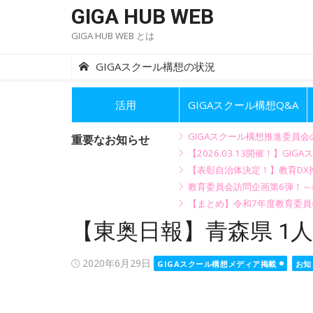
Skip
GIGA HUB WEB
to
GIGA HUB WEB とは
content
GIGAスクール構想の状況
活用
GIGAスクール構想Q&A
GIGAスクール構想推進委員
重要なお知らせ
【2026.03.13開催！】
【表彰自治体決定！】教育DX推
教育委員会訪問企画第6弾！
【まとめ】令和7年度教育委員
【東奥日報】青森県 1
Posted
2020年6月29日
GIGAスクール構想メディア掲載
お知
on