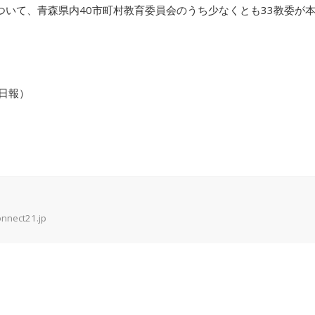
について、青森県内40市町村教育委員会のうち少なくとも33教委が
奥日報）
onnect21.jp