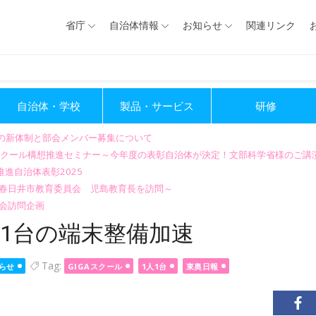
省庁
自治体情報
お知らせ
関連リンク
自治体・学校
製品・サービス
研修
会の新体制と部会メンバー募集について
GIGAスクール構想推進セミナー～今年度の表彰自治体が決定！文部科学省様のご
進自治体表彰2025
～春日井市教育委員会 児島教育長を訪問～
会訪問企画
人1台の端末整備加速
Tag:
らせ
GIGAスクール
1人1台
東奥日報