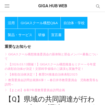
Skip
GIGA HUB WEB
to
content
活用
GIGAスクール構想Q&A
自治体・学校
製品・サービス
研修
宣言書
重要なお知らせ
GIGAスクール構想推進委員会の新体制と部会メンバー募集につい
て
【2026.03.13開催！】GIGAスクール構想推進セミナー～今年度
の表彰自治体が決定！文部科学省様のご講演も実施予定！
【表彰自治体決定！】教育DX推進自治体表彰2025
教育委員会訪問企画第6弾！～春日井市教育委員会 児島教育長を
訪問～
【まとめ】令和7年度教育委員会訪問企画
【Q】県域の共同調達が行わ