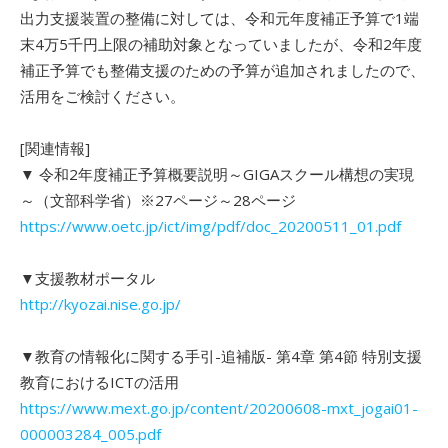
出力支援装置の整備に対しては、令和元年度補正予算で1端
末4万5千円上限の補助対象となっていましたが、令和2年度
補正予算でも整備支援のための予算が追加されましたので、
活用をご検討ください。
[関連情報]
▼ 令和2年度補正予算概要説明～GIGAスクール構想の実現
～（文部科学省）※27ページ～28ページ
https://www.oetc.jp/ict/img/pdf/doc_20200511_01.pdf
▼支援教材ポータル
http://kyozai.nise.go.jp/
▼教育の情報化に関する手引-追補版- 第4章 第4節 特別支援
教育におけるICTの活用
https://www.mext.go.jp/content/20200608-mxt_jogai01-
000003284_005.pdf