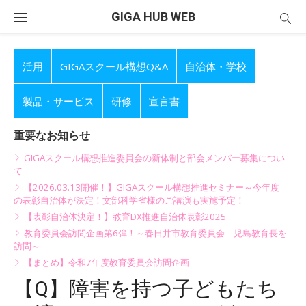
Skip
GIGA HUB WEB
to
content
活用
GIGAスクール構想Q&A
自治体・学校
製品・サービス
研修
宣言書
重要なお知らせ
GIGAスクール構想推進委員会の新体制と部会メンバー募集につい
て
【2026.03.13開催！】GIGAスクール構想推進セミナー～今年度
の表彰自治体が決定！文部科学省様のご講演も実施予定！
【表彰自治体決定！】教育DX推進自治体表彰2025
教育委員会訪問企画第6弾！～春日井市教育委員会 児島教育長を
訪問～
【まとめ】令和7年度教育委員会訪問企画
【Q】障害を持つ子どもたち