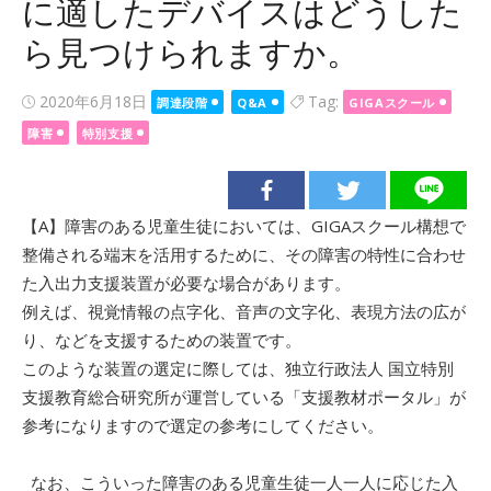
に適したデバイスはどうした
ら見つけられますか。
Posted
2020年6月18日
Tag:
調達段階
Q&A
GIGAスクール
on
障害
特別支援
【A】障害のある児童⽣徒においては、GIGAスクール構想で
整備される端末を活用するために、その障害の特性に合わせ
た入出力支援装置が必要な場合があります。
例えば、視覚情報の点字化、音声の文字化、表現方法の広が
り、などを支援するための装置です。
このような装置の選定に際しては、独立行政法人 国立特別
支援教育総合研究所が運営している「支援教材ポータル」が
参考になりますので選定の参考にしてください。
なお、こういった障害のある児童生徒一人一人に応じた入