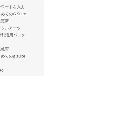
ーワードを入力
めてのG Suite
次更新
ジタルアーツ
ad利活用パック
報教育
めてのg suite
ad