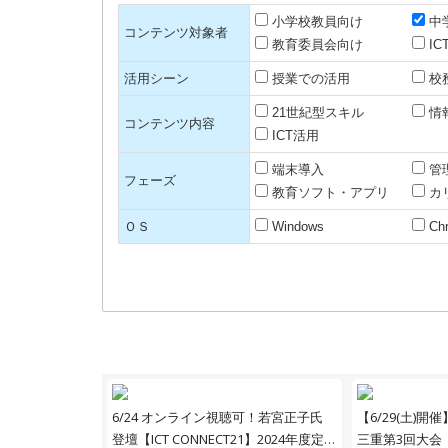
小学校教員向け
中
コンテンツ対象者
教育委員会向け
I
活用シーン
授業での活用
校
21世紀型スキル
情
コンテンツ内容
ICT活用
端末導入
管
フェーズ
教育ソフト・アプリ
カ
ＯＳ
Windows
Ch
6/24 オンライン視聴可！若宮正子氏
【6/29(土)開催】i
登壇【ICT CONNECT21】2024年度定
三重第3回大会