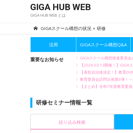
Skip
GIGA HUB WEB
to
GIGA HUB WEB とは
content
»
GIGAスクール構想の状況
研修
活用
GIGAスクール構想Q&A
GIGAスクール構想推進委員
重要なお知らせ
【2026.03.13開催！】
【表彰自治体決定！】教育DX推
教育委員会訪問企画第6弾！
【まとめ】令和7年度教育委員
研修セミナー情報一覧
絞り込み検索