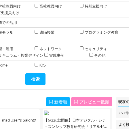
学校教員向け
高校教員向け
特別支援向け
CT支援員向け
務での活用
報モラル
遠隔授業
プログラミング教育
理・運用
ネットワーク
セキュリティ
リキュラム・授業デザイン
実践事例
その他
rome
iOS
新着順
プレビュー数順
現在
253
Pad User's Salon@
【6/22(土)開催】日本デジタル・シテ
よく
ィズンシップ教育研究会「リアルゼミ