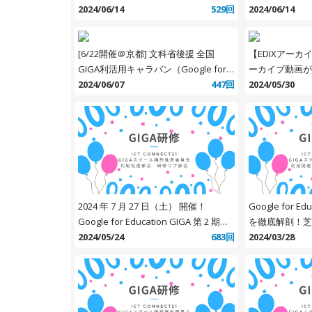
時総会 第2部（基調講演・活動報告
2024/06/14
529回
2024/06/14
会）一般参加お申込受付
[6/22開催＠京都] 文科省後援 全国
【EDIXアー
GIGA利活用キャラバン（Google for
ーカイブ動画が
Education）
2024/06/07
447回
2024/05/30
2024 年 7 月 27 日（土） 開催！
Google for 
Google for Education GIGA 第 2 期！
を徹底解剖！芝
これからの学びはどう変わる！？教育
2024/05/24
683回
協働的な学びの
2024/03/28
専門家 3 人のぶっちゃけトーク【第 2
弾】 ～有識者と考える GIGA スクール
構想第 2 期セミナー～