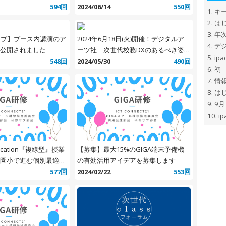
594回
熊本」
2024/06/14
550回
1.
キ
2.
はじ
3.
年
カイブ】ブース内講演のア
2024年6月18日(火)開催！デジタルア
4.
デ
公開されました
ーツ社 次世代校務DXのあるべき姿
5.
ip
548回
と求められるセキュリティ対策とは？
2024/05/30
490回
6.
初
7.
情
8.
はじ
9.
9月
10.
ip
Education『複線型』授業
【募集】最大15%のGIGA端末予備機
園小で進む個別最適で
の有効活用アイデアを募集します
最新事例
577回
2024/02/22
553回