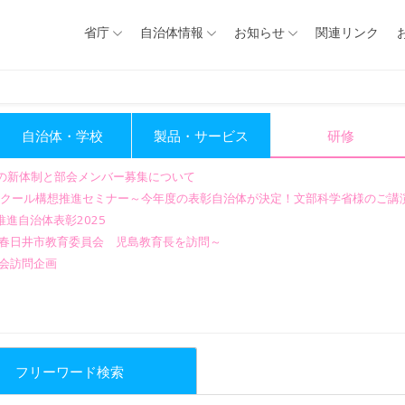
省庁
自治体情報
お知らせ
関連リンク
自治体・学校
製品・サービス
研修
会の新体制と部会メンバー募集について
GIGAスクール構想推進セミナー～今年度の表彰自治体が決定！文部科学省様のご
進自治体表彰2025
～春日井市教育委員会 児島教育長を訪問～
会訪問企画
フリーワード検索