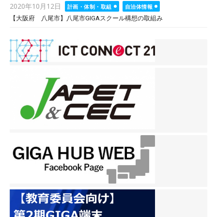
Posted
2020年10月12日
計画・体制・取組
自治体情報
on
【大阪府 八尾市】八尾市GIGAスクール構想の取組み