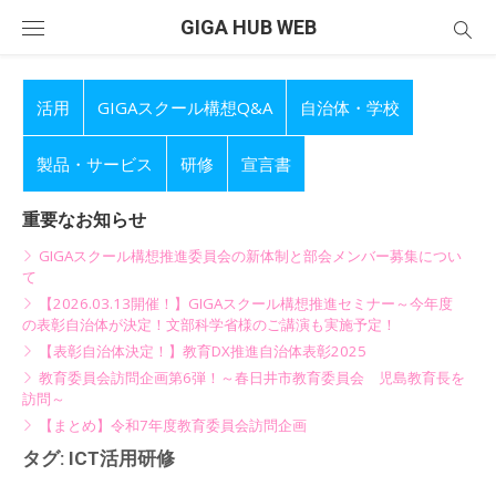
Skip
GIGA HUB WEB
to
content
活用
GIGAスクール構想Q&A
自治体・学校
製品・サービス
研修
宣言書
重要なお知らせ
GIGAスクール構想推進委員会の新体制と部会メンバー募集につい
て
【2026.03.13開催！】GIGAスクール構想推進セミナー～今年度
の表彰自治体が決定！文部科学省様のご講演も実施予定！
【表彰自治体決定！】教育DX推進自治体表彰2025
教育委員会訪問企画第6弾！～春日井市教育委員会 児島教育長を
訪問～
【まとめ】令和7年度教育委員会訪問企画
タグ:
ICT活用研修