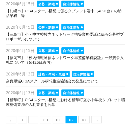
Posted
2020年6月15日
公募・調達
自治体情報
on
【札幌市】GIGAスクール構想に係るタブレット端末（4093台）の納
品業務 等
Posted
2020年6月15日
公募・調達
自治体情報
on
【三島市】小・中学校校内ネットワーク構築業務委託に係る公募型プ
ロポーザルについて
Posted
2020年6月15日
公募・調達
自治体情報
on
【福岡市】「校内情報通信ネットワーク再整備業務委託」一般競争入
札について（6月25日締切）
Posted
2020年6月13日
計画・体制・取組
自治体情報
on
奈良県域GIGAスクール構想推進協議会の発足について
Posted
2020年6月13日
公募・調達
自治体情報
on
【精華町】GIGAスクール構想における精華町立小中学校タブレット端
末整備業務の入札業者を公募
投
←
1
…
80
81
82
83
→
稿