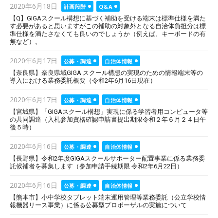
Posted
2020年6月18日
計画段階
Q&A
on
【Q】GIGAスクール構想に基づく補助を受ける端末は標準仕様を満た
す必要があると思いますがこの補助の対象外となる自治体負担分は標
準仕様を満たさなくても良いのでしょうか（例えば、キーボードの有
無など）。
Posted
2020年6月17日
公募・調達
自治体情報
on
【奈良県】奈良県域GIGA スクール構想の実現のための情報端末等の
導入における業務委託概要（令和2年6月16日現在）
Posted
2020年6月17日
公募・調達
自治体情報
on
【宮城県】「GIGAスクール構想」実現に係る学習者用コンピュータ等
の共同調達（入札参加資格確認申請書提出期限令和２年６月２４日午
後５時）
Posted
2020年6月16日
公募・調達
自治体情報
on
【長野県】令和2年度GIGAスクールサポーター配置事業に係る業務委
託候補者を募集します（参加申請手続期限 令和2年6月22日）
Posted
2020年6月16日
公募・調達
自治体情報
on
【熊本市】小中学校タブレット端末運用管理等業務委託（公立学校情
報機器リース事業）に係る公募型プロポーザルの実施について