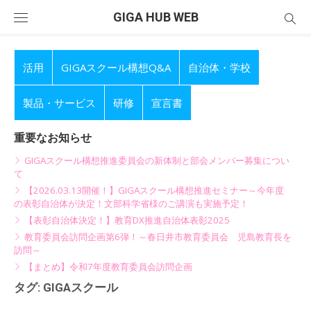
Skip
GIGA HUB WEB
to
content
活用
GIGAスクール構想Q&A
自治体・学校
製品・サービス
研修
宣言書
重要なお知らせ
GIGAスクール構想推進委員会の新体制と部会メンバー募集につい
て
【2026.03.13開催！】GIGAスクール構想推進セミナー～今年度
の表彰自治体が決定！文部科学省様のご講演も実施予定！
【表彰自治体決定！】教育DX推進自治体表彰2025
教育委員会訪問企画第6弾！～春日井市教育委員会 児島教育長を
訪問～
【まとめ】令和7年度教育委員会訪問企画
タグ:
GIGAスクール