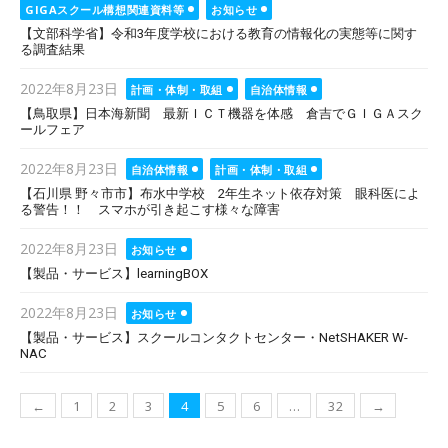
GIGAスクール構想関連資料等
お知らせ
【文部科学省】令和3年度学校における教育の情報化の実態等に関す
る調査結果
Posted
2022年8月23日
計画・体制・取組
自治体情報
on
【鳥取県】日本海新聞 最新ＩＣＴ機器を体感 倉吉でＧＩＧＡスク
ールフェア
Posted
2022年8月23日
自治体情報
計画・体制・取組
on
【石川県 野々市市】布水中学校 2年生ネット依存対策 眼科医によ
る警告！！ スマホが引き起こす様々な障害
Posted
2022年8月23日
お知らせ
on
【製品・サービス】learningBOX
Posted
2022年8月23日
お知らせ
on
【製品・サービス】スクールコンタクトセンター・NetSHAKER W-
NAC
投
←
1
2
3
4
5
6
…
32
→
稿