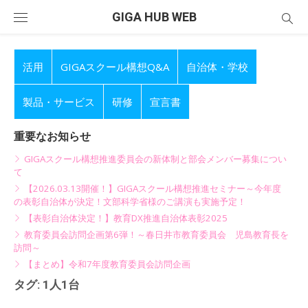
Skip
GIGA HUB WEB
to
content
活用
GIGAスクール構想Q&A
自治体・学校
製品・サービス
研修
宣言書
重要なお知らせ
GIGAスクール構想推進委員会の新体制と部会メンバー募集につい
て
【2026.03.13開催！】GIGAスクール構想推進セミナー～今年度
の表彰自治体が決定！文部科学省様のご講演も実施予定！
【表彰自治体決定！】教育DX推進自治体表彰2025
教育委員会訪問企画第6弾！～春日井市教育委員会 児島教育長を
訪問～
【まとめ】令和7年度教育委員会訪問企画
タグ:
1人1台