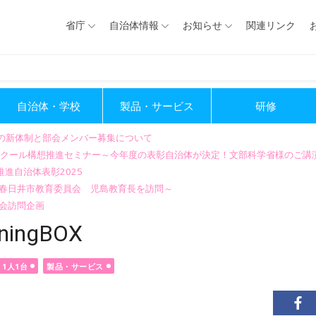
省庁
自治体情報
お知らせ
関連リンク
自治体・学校
製品・サービス
研修
会の新体制と部会メンバー募集について
GIGAスクール構想推進セミナー～今年度の表彰自治体が決定！文部科学省様のご
進自治体表彰2025
～春日井市教育委員会 児島教育長を訪問～
会訪問企画
ingBOX
1人1台
製品・サービス