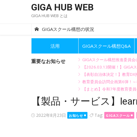
Skip
GIGA HUB WEB
to
GIGA HUB WEB とは
content
GIGAスクール構想の状況
活用
GIGAスクール構想Q&A
GIGAスクール構想推進委員
重要なお知らせ
【2026.03.13開催！】
【表彰自治体決定！】教育DX推
教育委員会訪問企画第6弾！
【まとめ】令和7年度教育委員
【製品・サービス】learn
Posted
2022年8月23日
Tag:
お知らせ
GIGAスクール
on