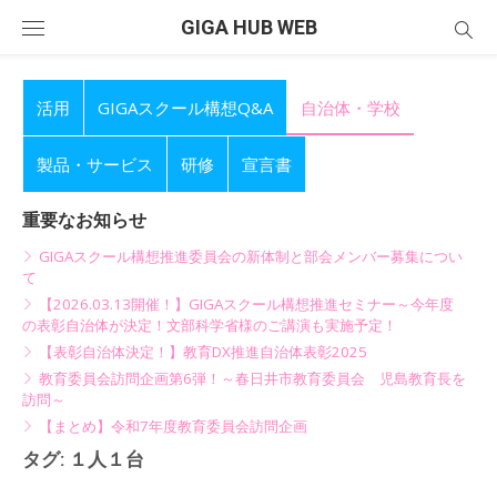
Skip
GIGA HUB WEB
to
content
活用
GIGAスクール構想Q&A
自治体・学校
製品・サービス
研修
宣言書
重要なお知らせ
GIGAスクール構想推進委員会の新体制と部会メンバー募集につい
て
【2026.03.13開催！】GIGAスクール構想推進セミナー～今年度
の表彰自治体が決定！文部科学省様のご講演も実施予定！
【表彰自治体決定！】教育DX推進自治体表彰2025
教育委員会訪問企画第6弾！～春日井市教育委員会 児島教育長を
訪問～
【まとめ】令和7年度教育委員会訪問企画
タグ:
１人１台