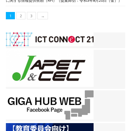
に関する情報提供依頼（RFI）（提案締切：令和3年8月20日（金））
投
1
2
3
→
稿
ナ
ビ
ゲ
ー
シ
ョ
ン