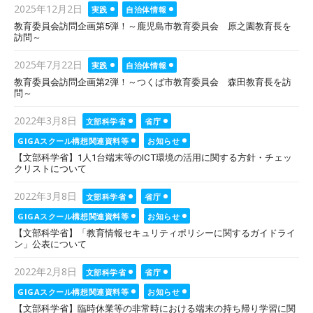
Posted
2025年12月2日
実践
自治体情報
on
教育委員会訪問企画第5弾！～鹿児島市教育委員会 原之園教育長を
訪問～
Posted
2025年7月22日
実践
自治体情報
on
教育委員会訪問企画第2弾！～つくば市教育委員会 森田教育長を訪
問～
Posted
2022年3月8日
文部科学省
省庁
on
GIGAスクール構想関連資料等
お知らせ
【文部科学省】1人1台端末等のICT環境の活用に関する方針・チェッ
クリストについて
Posted
2022年3月8日
文部科学省
省庁
on
GIGAスクール構想関連資料等
お知らせ
【文部科学省】「教育情報セキュリティポリシーに関するガイドライ
ン」公表について
Posted
2022年2月8日
文部科学省
省庁
on
GIGAスクール構想関連資料等
お知らせ
【文部科学省】臨時休業等の非常時における端末の持ち帰り学習に関