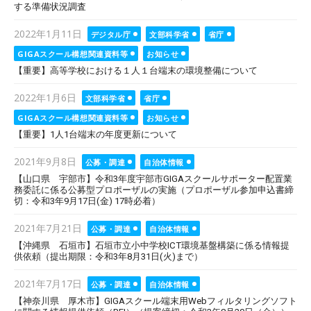
する準備状況調査
Posted
2022年1月11日
デジタル庁
文部科学省
省庁
on
GIGAスクール構想関連資料等
お知らせ
【重要】高等学校における１人１台端末の環境整備について
Posted
2022年1月6日
文部科学省
省庁
on
GIGAスクール構想関連資料等
お知らせ
【重要】1人1台端末の年度更新について
Posted
2021年9月8日
公募・調達
自治体情報
on
【山口県 宇部市】令和3年度宇部市GIGAスクールサポーター配置業
務委託に係る公募型プロポーザルの実施（プロポーザル参加申込書締
切：令和3年9月17日(金) 17時必着）
Posted
2021年7月21日
公募・調達
自治体情報
on
【沖縄県 石垣市】石垣市立小中学校ICT環境基盤構築に係る情報提
供依頼（提出期限：令和3年8月31日(火)まで）
Posted
2021年7月17日
公募・調達
自治体情報
on
【神奈川県 厚木市】GIGAスクール端末用Webフィルタリングソフト