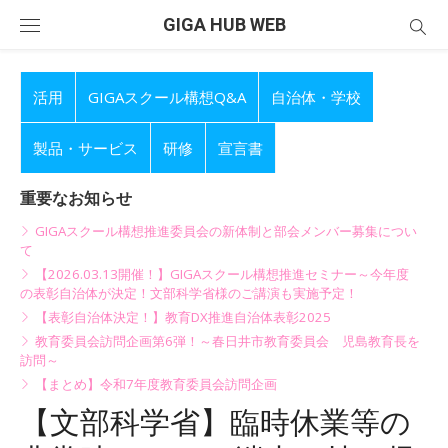
Skip
GIGA HUB WEB
to
content
活用
GIGAスクール構想Q&A
自治体・学校
製品・サービス
研修
宣言書
重要なお知らせ
GIGAスクール構想推進委員会の新体制と部会メンバー募集につい
て
【2026.03.13開催！】GIGAスクール構想推進セミナー～今年度
の表彰自治体が決定！文部科学省様のご講演も実施予定！
【表彰自治体決定！】教育DX推進自治体表彰2025
教育委員会訪問企画第6弾！～春日井市教育委員会 児島教育長を
訪問～
【まとめ】令和7年度教育委員会訪問企画
【文部科学省】臨時休業等の