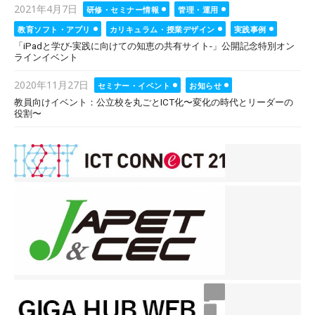
Posted
2021年4月7日
研修・セミナー情報
管理・運用
on
教育ソフト・アプリ
カリキュラム・授業デザイン
実践事例
「iPadと学び-実践に向けての知恵の共有サイト-」公開記念特別オン
ラインイベント
Posted
2020年11月27日
セミナー・イベント
お知らせ
on
教員向けイベント：公立校を丸ごとICT化〜変化の時代とリーダーの
役割〜