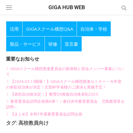
Skip
GIGA HUB WEB
to
content
活用
GIGAスクール構想Q&A
自治体・学校
製品・サービス
研修
宣言書
重要なお知らせ
GIGAスクール構想推進委員会の新体制と部会メンバー募集につい
て
【2026.03.13開催！】GIGAスクール構想推進セミナー～今年度
の表彰自治体が決定！文部科学省様のご講演も実施予定！
【表彰自治体決定！】教育DX推進自治体表彰2025
教育委員会訪問企画第6弾！～春日井市教育委員会 児島教育長を
訪問～
【まとめ】令和7年度教育委員会訪問企画
タグ:
高校教員向け