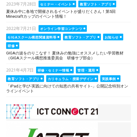
Posted
2023年7月28日
セミナー・イベント
教育ソフト・アプリ
on
夏休み中に各地で開催されるイベントが盛りだくさん！第5回
Minecraftカップのイベント情報！
Posted
2022年7月21日
オンライン学習コンテンツ
on
GIGAスクール構想関連資料等
教育ソフト・アプリ
お知らせ
研修
GIGAの波をのりこなす！ 夏休みの勉強にオススメしたい学習教材
（GIGAスクール構想推進委員会 研修サブ部会）
Posted
2021年4月7日
研修・セミナー情報
管理・運用
on
教育ソフト・アプリ
カリキュラム・授業デザイン
実践事例
「iPadと学び-実践に向けての知恵の共有サイト-」公開記念特別オン
ラインイベント