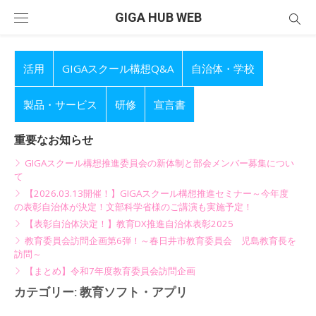
Skip
GIGA HUB WEB
to
content
活用
GIGAスクール構想Q&A
自治体・学校
製品・サービス
研修
宣言書
重要なお知らせ
GIGAスクール構想推進委員会の新体制と部会メンバー募集につい
て
【2026.03.13開催！】GIGAスクール構想推進セミナー～今年度
の表彰自治体が決定！文部科学省様のご講演も実施予定！
【表彰自治体決定！】教育DX推進自治体表彰2025
教育委員会訪問企画第6弾！～春日井市教育委員会 児島教育長を
訪問～
【まとめ】令和7年度教育委員会訪問企画
カテゴリー:
教育ソフト・アプリ