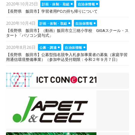
Posted
2020年10月25日
計画・体制・取組
自治体情報
on
【長野県 飯田市】学習者用PCの持ち帰りについて
Posted
2020年10月4日
計画・体制・取組
自治体情報
on
【長野県 飯田市】（動画）飯田市立三穂小学校 GIGAスクール・ス
タート「パソコン貸与式」
Posted
2020年8月26日
公募・調達
自治体情報
on
【長野県 飯田市】公募型指名競争入札参加事業者の募集（家庭学習
用通信環境整備事業）（参加申込受付期限：令和２年９月７日）