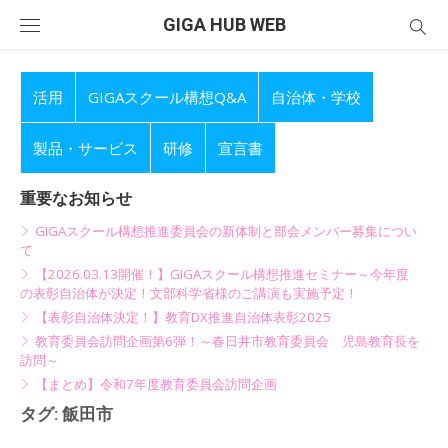
Skip
GIGA HUB WEB
to
content
活用
GIGAスクール構想Q&A
自治体・学校
製品・サービス
研修
宣言書
重要なお知らせ
GIGAスクール構想推進委員会の新体制と部会メンバー募集につい
て
【2026.03.13開催！】GIGAスクール構想推進セミナー～今年度
の表彰自治体が決定！文部科学省様のご講演も実施予定！
【表彰自治体決定！】教育DX推進自治体表彰2025
教育委員会訪問企画第6弾！～春日井市教育委員会 児島教育長を
訪問～
【まとめ】令和7年度教育委員会訪問企画
タグ:
飯田市