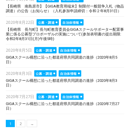
on
【長崎県 南島原市】【GIGA教育用端末】制限付一般競争入札（物品
調達）の公告（お知らせ）（入札参加申請締切：令和２年8月31日）
Posted
2020年8月22日
公募・調達
自治体情報
on
【長崎県 長与町】長与町教育委員会GIGAスクールサポーター配置事
業に係る公募型プロポーザルの実施について(参加表明書の提出期限:
令和2年8月31日(月)午後5時)
Posted
2020年8月5日
公募・調達
自治体情報
on
GIGAスクール構想に沿った都道府県共同調達の進捗（2020年8月5
日）
Posted
2020年8月3日
公募・調達
自治体情報
on
GIGAスクール構想に沿った都道府県共同調達の進捗（2020年8月3
日）
Posted
2020年7月27日
公募・調達
自治体情報
on
GIGAスクール構想に沿った都道府県共同調達の進捗（2020年7月27
日）
投
1
2
→