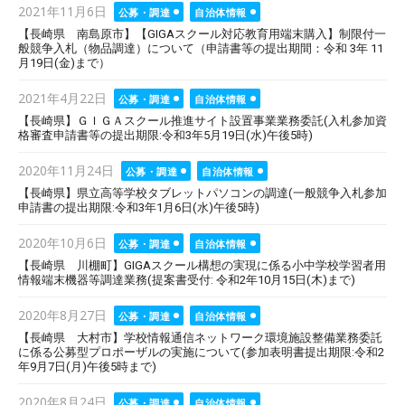
Posted
2021年11月6日
公募・調達
自治体情報
on
【長崎県 南島原市】【GIGAスクール対応教育用端末購入】制限付一
般競争入札（物品調達）について（申請書等の提出期間：令和 3年 11
月19日(金)まで）
Posted
2021年4月22日
公募・調達
自治体情報
on
【長崎県】ＧＩＧＡスクール推進サイト設置事業業務委託(入札参加資
格審査申請書等の提出期限:令和3年5月19日(水)午後5時)
Posted
2020年11月24日
公募・調達
自治体情報
on
【長崎県】県立高等学校タブレットパソコンの調達(一般競争入札参加
申請書の提出期限:令和3年1月6日(水)午後5時)
Posted
2020年10月6日
公募・調達
自治体情報
on
【長崎県 川棚町】GIGAスクール構想の実現に係る小中学校学習者用
情報端末機器等調達業務(提案書受付: 令和2年10月15日(木)まで)
Posted
2020年8月27日
公募・調達
自治体情報
on
【長崎県 大村市】学校情報通信ネットワーク環境施設整備業務委託
に係る公募型プロポーザルの実施について(参加表明書提出期限:令和2
年9月7日(月)午後5時まで)
Posted
2020年8月24日
公募・調達
自治体情報