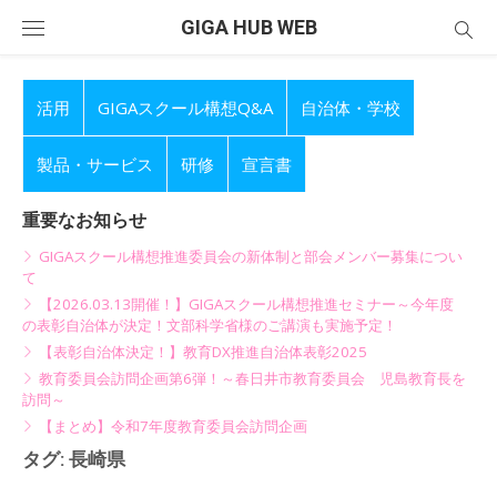
Skip
GIGA HUB WEB
to
content
活用
GIGAスクール構想Q&A
自治体・学校
製品・サービス
研修
宣言書
重要なお知らせ
GIGAスクール構想推進委員会の新体制と部会メンバー募集につい
て
【2026.03.13開催！】GIGAスクール構想推進セミナー～今年度
の表彰自治体が決定！文部科学省様のご講演も実施予定！
【表彰自治体決定！】教育DX推進自治体表彰2025
教育委員会訪問企画第6弾！～春日井市教育委員会 児島教育長を
訪問～
【まとめ】令和7年度教育委員会訪問企画
タグ:
長崎県