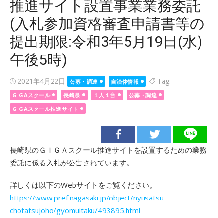
推進サイト設置事業業務委託
(入札参加資格審査申請書等の
提出期限:令和3年5月19日(水)
午後5時)
Posted
2021年4月22日
Tag:
公募・調達
自治体情報
on
GIGAスクール
長崎県
１人１台
公募・調達
GIGAスクール推進サイト
長崎県のＧＩＧＡスクール推進サイトを設置するための業務
委託に係る入札が公告されています。
詳しくは以下のWebサイトをご覧ください。
https://www.pref.nagasaki.jp/object/nyusatsu-
chotatsujoho/gyomuitaku/493895.html