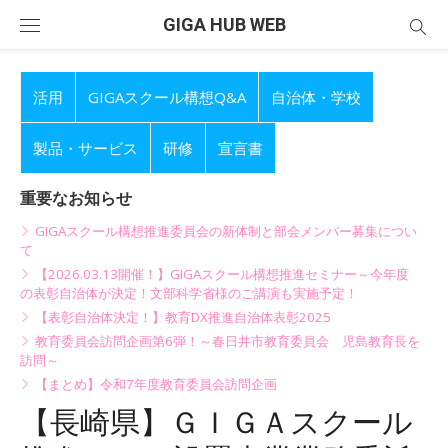
Skip
GIGA HUB WEB
to
content
活用
GIGAスクール構想Q&A
自治体・学校
製品・サービス
研修
宣言書
重要なお知らせ
GIGAスクール構想推進委員会の新体制と部会メンバー募集につい
て
【2026.03.13開催！】GIGAスクール構想推進セミナー～今年度
の表彰自治体が決定！文部科学省様のご講演も実施予定！
【表彰自治体決定！】教育DX推進自治体表彰2025
教育委員会訪問企画第6弾！～春日井市教育委員会 児島教育長を
訪問～
【まとめ】令和7年度教育委員会訪問企画
【長崎県】ＧＩＧＡスクール