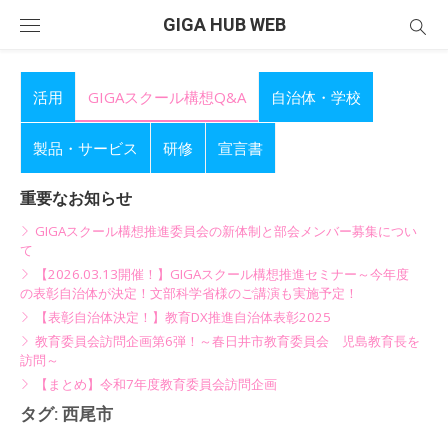
Skip
GIGA HUB WEB
to
content
活用
GIGAスクール構想Q&A
自治体・学校
製品・サービス
研修
宣言書
重要なお知らせ
GIGAスクール構想推進委員会の新体制と部会メンバー募集につい
て
【2026.03.13開催！】GIGAスクール構想推進セミナー～今年度
の表彰自治体が決定！文部科学省様のご講演も実施予定！
【表彰自治体決定！】教育DX推進自治体表彰2025
教育委員会訪問企画第6弾！～春日井市教育委員会 児島教育長を
訪問～
【まとめ】令和7年度教育委員会訪問企画
タグ:
西尾市