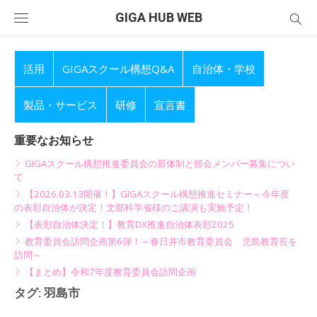
Skip
GIGA HUB WEB
to
content
活用
GIGAスクール構想Q&A
自治体・学校
製品・サービス
研修
宣言書
重要なお知らせ
GIGAスクール構想推進委員会の新体制と部会メンバー募集につい
て
【2026.03.13開催！】GIGAスクール構想推進セミナー～今年度
の表彰自治体が決定！文部科学省様のご講演も実施予定！
【表彰自治体決定！】教育DX推進自治体表彰2025
教育委員会訪問企画第6弾！～春日井市教育委員会 児島教育長を
訪問～
【まとめ】令和7年度教育委員会訪問企画
タグ:
羽島市