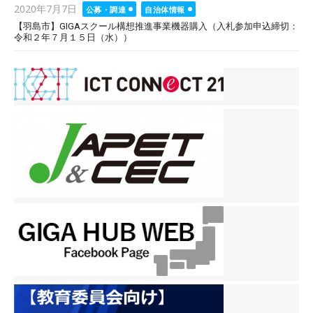
Posted
2020年7月7日
公募・調達
自治体情報
on
【羽島市】GIGAスクール構想推進事業機器購入（入札参加申込締切：
令和２年７月１５日（水））