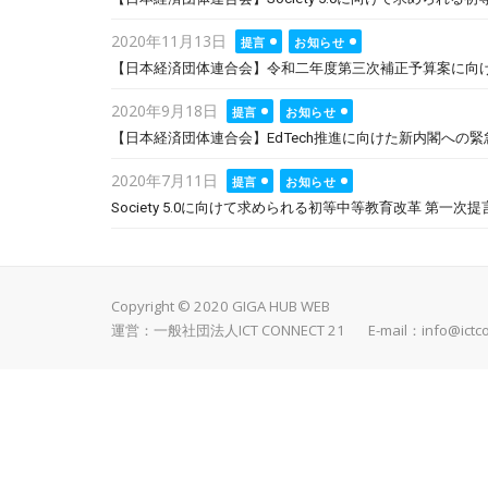
Posted
2020年11月13日
提言
お知らせ
on
【日本経済団体連合会】令和二年度第三次補正予算案に向けた
Posted
2020年9月18日
提言
お知らせ
on
【日本経済団体連合会】EdTech推進に向けた新内閣への緊
Posted
2020年7月11日
提言
お知らせ
on
Society 5.0に向けて求められる初等中等教育改革 第一
Copyright © 2020 GIGA HUB WEB
運営：一般社団法人ICT CONNECT 21 E-mail：
info@ictc