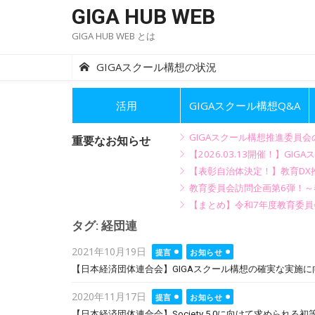
Skip
GIGA HUB WEB
to
GIGA HUB WEB とは
content
GIGAスクール構想の状況
活用
GIGAスクール構想Q&A
GIGAスクール構想推進委員
重要なお知らせ
【2026.03.13開催！】
【表彰自治体決定！】教育DX推
教育委員会訪問企画第6弾！
【まとめ】令和7年度教育委員
タグ:
経団連
Posted
2021年10月19日
提言
お知らせ
on
【日本経済団体連合会】GIGAスクール構想の確実な実施
Posted
2020年11月17日
提言
お知らせ
on
【日本経済団体連合会】Society 5.0に向けて求めら