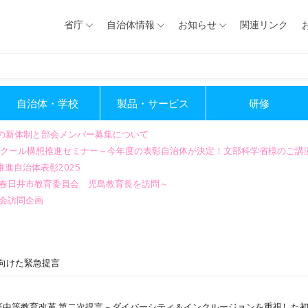
省庁
自治体情報
お知らせ
関連リンク
自治体・学校
製品・サービス
研修
会の新体制と部会メンバー募集について
GIGAスクール構想推進セミナー～今年度の表彰自治体が決定！文部科学省様のご
進自治体表彰2025
～春日井市教育委員会 児島教育長を訪問～
会訪問企画
に向けた緊急提言
れる初等中等教育改革 第二次提言－ダイバーシティ＆インクルージョンを重視した