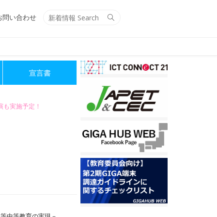
Search
Search
お問い合わせ
for:
宣言書
講演も実施予定！
初等中等教育の実現－