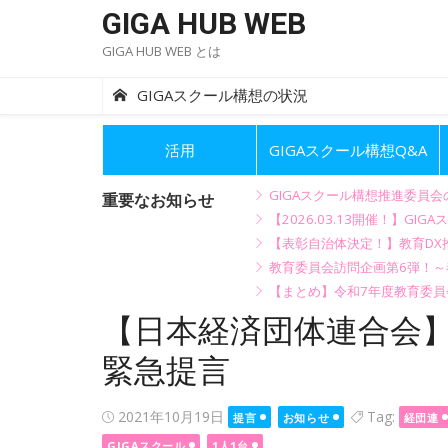
Skip
GIGA HUB WEB
to
GIGA HUB WEB とは
content
GIGAスクール構想の状況
活用
GIGAスクール構想Q&A
GIGAスクール構想推進委員
重要なお知らせ
【2026.03.13開催！】
【表彰自治体決定！】教育DX推
教育委員会訪問企画第6弾！
【まとめ】令和7年度教育委員
【日本経済団体連合会】
緊急提言
Posted
2021年10月19日
Tag:
提言
お知らせ
経団連
on
GIGAスクール
1人1台