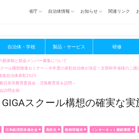
省庁
自治体情報
お知らせ
関連リンク
自治体・学校
製品・サービス
研修
会の新体制と部会メンバー募集について
GIGAスクール構想推進セミナー～今年度の表彰自治体が決定！文部科学省様のご
進自治体表彰2025
～春日井市教育委員会 児島教育長を訪問～
会訪問企画
GIGAスクール構想の確実な実
日本経済団体連合会
高校生
教師用端末
インターネット接続環境