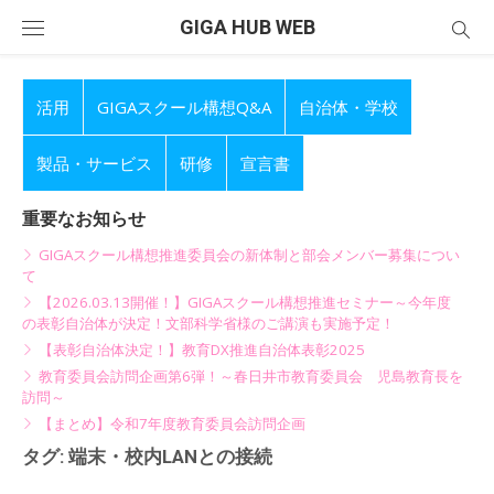
Skip
GIGA HUB WEB
to
content
活用
GIGAスクール構想Q&A
自治体・学校
製品・サービス
研修
宣言書
重要なお知らせ
GIGAスクール構想推進委員会の新体制と部会メンバー募集につい
て
【2026.03.13開催！】GIGAスクール構想推進セミナー～今年度
の表彰自治体が決定！文部科学省様のご講演も実施予定！
【表彰自治体決定！】教育DX推進自治体表彰2025
教育委員会訪問企画第6弾！～春日井市教育委員会 児島教育長を
訪問～
【まとめ】令和7年度教育委員会訪問企画
タグ:
端末・校内LANとの接続