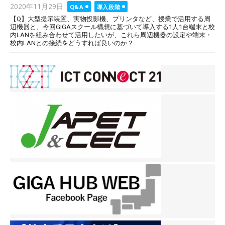
Posted
2020年11月29日
Q&A
導入段階
on
【Q】大型提示装置、実物投影機、プリンタなど、授業で活用する周
辺機器と、今回GIGAスクール構想に基づいて導入する1人1台端末と校
内LANを組み合わせて活用したいが、これら周辺機器の設定や端末・
校内LANとの接続をどうすれば良いのか？