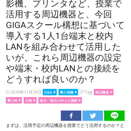
影機、プリンタなど、授業で
活用する周辺機器と、今回
GIGAスクール構想に基づいて
導入する1人1台端末と校内
LANを組み合わせて活用した
いが、これら周辺機器の設定
や端末・校内LANとの接続を
どうすれば良いのか？
Posted
2020年11月29日
Tag:
Q&A
導入段階
周辺機器
on
導入時
全般
端末・校内LANとの接続
まずは、活用予定の周辺機器を授業でどう活用するのか？と