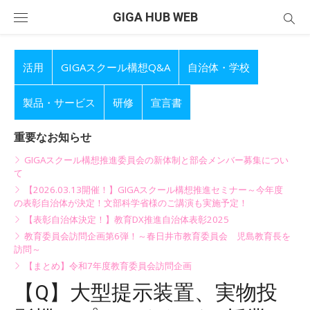
Skip
GIGA HUB WEB
to
content
活用
GIGAスクール構想Q&A
自治体・学校
製品・サービス
研修
宣言書
重要なお知らせ
GIGAスクール構想推進委員会の新体制と部会メンバー募集につい
て
【2026.03.13開催！】GIGAスクール構想推進セミナー～今年度
の表彰自治体が決定！文部科学省様のご講演も実施予定！
【表彰自治体決定！】教育DX推進自治体表彰2025
教育委員会訪問企画第6弾！～春日井市教育委員会 児島教育長を
訪問～
【まとめ】令和7年度教育委員会訪問企画
【Q】大型提示装置、実物投