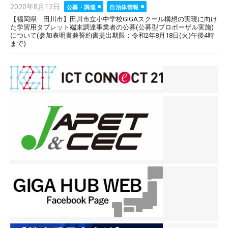
Posted
2020年8月12日
公募・調達
自治体情報
on
【福岡県 田川市】田川市立小中学校GIGAスクール構想の実現に向け
た学習用タブレット端末調達事業者の公募(公募型プロポーザル実施)
について(参加表明書兼誓約書提出期限：令和2年8月18日(火)午後4時
まで)