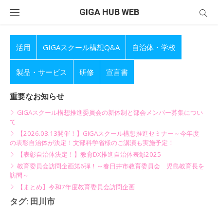
Skip
GIGA HUB WEB
to
content
活用
GIGAスクール構想Q&A
自治体・学校
製品・サービス
研修
宣言書
重要なお知らせ
GIGAスクール構想推進委員会の新体制と部会メンバー募集につい
て
【2026.03.13開催！】GIGAスクール構想推進セミナー～今年度
の表彰自治体が決定！文部科学省様のご講演も実施予定！
【表彰自治体決定！】教育DX推進自治体表彰2025
教育委員会訪問企画第6弾！～春日井市教育委員会 児島教育長を
訪問～
【まとめ】令和7年度教育委員会訪問企画
タグ:
田川市