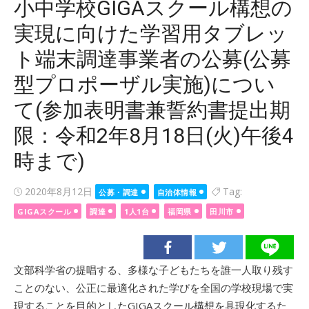
小中学校GIGAスクール構想の
実現に向けた学習用タブレッ
ト端末調達事業者の公募(公募
型プロポーザル実施)につい
て(参加表明書兼誓約書提出期
限：令和2年8月18日(火)午後4
時まで)
Posted
2020年8月12日
Tag:
公募・調達
自治体情報
on
GIGAスクール
調達
1人1台
福岡県
田川市
文部科学省の提唱する、多様な子どもたちを誰一人取り残す
ことのない、公正に最適化された学びを全国の学校現場で実
現することを目的としたGIGAスクール構想を具現化するた