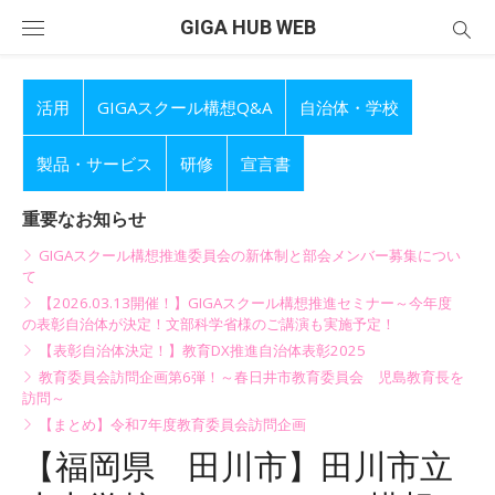
Skip
GIGA HUB WEB
to
content
活用
GIGAスクール構想Q&A
自治体・学校
製品・サービス
研修
宣言書
重要なお知らせ
GIGAスクール構想推進委員会の新体制と部会メンバー募集につい
て
【2026.03.13開催！】GIGAスクール構想推進セミナー～今年度
の表彰自治体が決定！文部科学省様のご講演も実施予定！
【表彰自治体決定！】教育DX推進自治体表彰2025
教育委員会訪問企画第6弾！～春日井市教育委員会 児島教育長を
訪問～
【まとめ】令和7年度教育委員会訪問企画
【福岡県 田川市】田川市立