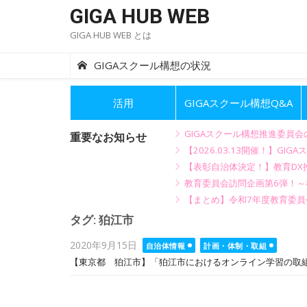
Skip
GIGA HUB WEB
to
GIGA HUB WEB とは
content
GIGAスクール構想の状況
活用
GIGAスクール構想Q&A
GIGAスクール構想推進委員
重要なお知らせ
【2026.03.13開催！】
【表彰自治体決定！】教育DX推
教育委員会訪問企画第6弾！
【まとめ】令和7年度教育委員
タグ:
狛江市
Posted
2020年9月15日
自治体情報
計画・体制・取組
on
【東京都 狛江市】「狛江市におけるオンライン学習の取