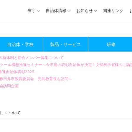
省庁
自治体情報
お知らせ
関連リンク
自治体・学校
製品・サービス
研修
会の新体制と部会メンバー募集について
GIGAスクール構想推進セミナー～今年度の表彰自治体が決定！文部科学省様のご
進自治体表彰2025
～春日井市教育委員会 児島教育長を訪問～
会訪問企画
組」について