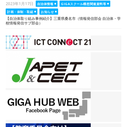
Posted
2023年1月17日
自治体情報
GIGAスクール構想関連資料等
on
計画・体制・取組
お知らせ
【自治体取り組み事例紹介】三重県桑名市（情報発信部会 自治体・学
校情報発信サブ部会）