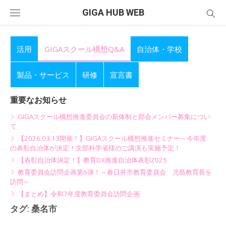
Skip
GIGA HUB WEB
to
content
活用
GIGAスクール構想Q&A
自治体・学校
製品・サービス
研修
宣言書
重要なお知らせ
GIGAスクール構想推進委員会の新体制と部会メンバー募集につい
て
【2026.03.13開催！】GIGAスクール構想推進セミナー～今年度
の表彰自治体が決定！文部科学省様のご講演も実施予定！
【表彰自治体決定！】教育DX推進自治体表彰2025
教育委員会訪問企画第6弾！～春日井市教育委員会 児島教育長を
訪問～
【まとめ】令和7年度教育委員会訪問企画
タグ:
桑名市