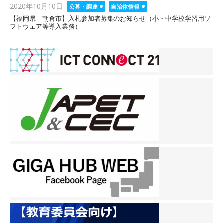
Posted
2020年10月10日
公募・調達
自治体情報
on
【福岡県 朝倉市】入札参加者募集のお知らせ（小・中学校学習用ソ
フトウェア等導入業務）