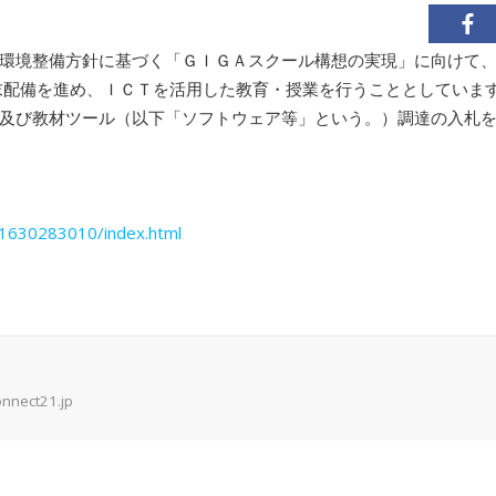
環境整備方針に基づく「ＧＩＧＡスクール構想の実現」に向けて
の端末配備を進め、ＩＣＴを活用した教育・授業を行うこととしていま
及び教材ツール（以下「ソフトウェア等」という。）調達の入札
01630283010/index.html
onnect21.jp