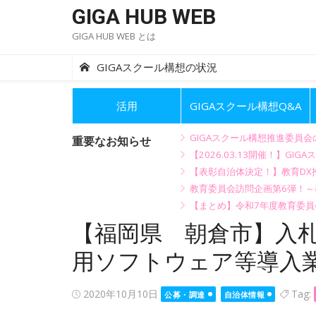
Skip
GIGA HUB WEB
to
GIGA HUB WEB とは
content
GIGAスクール構想の状況
活用
GIGAスクール構想Q&A
GIGAスクール構想推進委員
重要なお知らせ
【2026.03.13開催！】
【表彰自治体決定！】教育DX推
教育委員会訪問企画第6弾！
【まとめ】令和7年度教育委員
【福岡県 朝倉市】入
用ソフトウェア等導入
Posted
2020年10月10日
Tag:
公募・調達
自治体情報
on