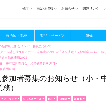
省庁
自治体情報
お知らせ
関連リンク
自治体・学校
製品・サービス
研修
会の新体制と部会メンバー募集について
GIGAスクール構想推進セミナー～今年度の表彰自治体が決定！文部科学省様のご
進自治体表彰2025
～春日井市教育委員会 児島教育長を訪問～
会訪問企画
札参加者募集のお知らせ（小・
業務）
ソフトウェア
GIGAスクール
ICT
福岡県
朝倉市