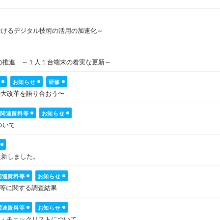
おけるデジタル技術の活用の加速化～
想の推進 ～１人１台端末の着実な更新～
お知らせ
研修
びの大改革を語り合おう〜
想関連資料等
お知らせ
ついて
を更新しました。
関連資料等
お知らせ
態等に関する調査結果
関連資料等
お知らせ
針・チェックリストについて