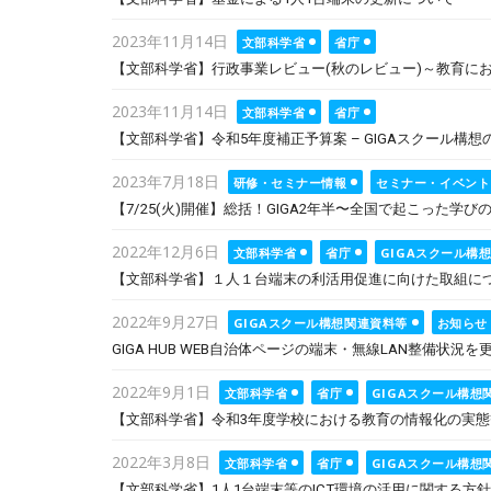
Posted
2023年11月14日
文部科学省
省庁
on
【文部科学省】行政事業レビュー(秋のレビュー)～教育に
Posted
2023年11月14日
文部科学省
省庁
on
【文部科学省】令和5年度補正予算案 – GIGAスクール構
Posted
2023年7月18日
研修・セミナー情報
セミナー・イベント
on
【7/25(火)開催】総括！GIGA2年半〜全国で起こった学
Posted
2022年12月6日
文部科学省
省庁
GIGAスクール構
on
【文部科学省】１人１台端末の利活用促進に向けた取組に
Posted
2022年9月27日
GIGAスクール構想関連資料等
お知らせ
on
GIGA HUB WEB自治体ページの端末・無線LAN整備状況
Posted
2022年9月1日
文部科学省
省庁
GIGAスクール構想
on
【文部科学省】令和3年度学校における教育の情報化の実
Posted
2022年3月8日
文部科学省
省庁
GIGAスクール構想
on
【文部科学省】1人1台端末等のICT環境の活用に関する方