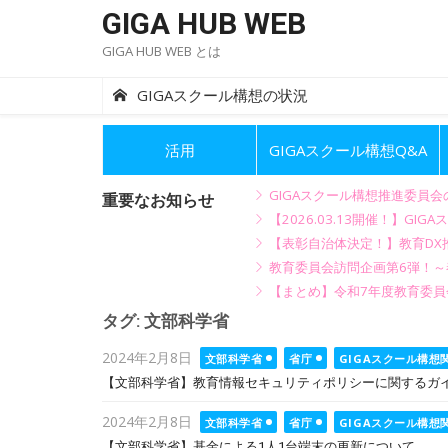
Skip
GIGA HUB WEB
to
GIGA HUB WEB とは
content
GIGAスクール構想の状況
活用
GIGAスクール構想Q&A
GIGAスクール構想推進委員
重要なお知らせ
【2026.03.13開催！】
【表彰自治体決定！】教育DX推
教育委員会訪問企画第6弾！
【まとめ】令和7年度教育委員
タグ:
文部科学省
Posted
2024年2月8日
文部科学省
省庁
GIGAスクール構想
on
【文部科学省】教育情報セキュリティポリシーに関するガイ
Posted
2024年2月8日
文部科学省
省庁
GIGAスクール構想
on
【文部科学省】基金による1人1台端末の更新について