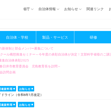
省庁
自治体情報
お知らせ
関連リンク
自治体・学校
製品・サービス
研修
会の新体制と部会メンバー募集について
GIGAスクール構想推進セミナー～今年度の表彰自治体が決定！文部科学省様のご
進自治体表彰2025
～春日井市教育委員会 児島教育長を訪問～
会訪問企画
関連資料等
お知らせ
ドライン（令和6年1月改定）
関連資料等
お知らせ