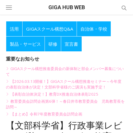
Skip
GIGA HUB WEB
to
content
活用
GIGAスクール構想Q&A
自治体・学校
製品・サービス
研修
宣言書
重要なお知らせ
GIGAスクール構想推進委員会の新体制と部会メンバー募集につい
て
【2026.03.13開催！】GIGAスクール構想推進セミナー～今年度
の表彰自治体が決定！文部科学省様のご講演も実施予定！
【表彰自治体決定！】教育DX推進自治体表彰2025
教育委員会訪問企画第6弾！～春日井市教育委員会 児島教育長を
訪問～
【まとめ】令和7年度教育委員会訪問企画
【文部科学省】行政事業レビ