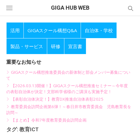
Skip
GIGA HUB WEB
to
content
活用
GIGAスクール構想Q&A
自治体・学校
製品・サービス
研修
宣言書
重要なお知らせ
GIGAスクール構想推進委員会の新体制と部会メンバー募集につい
て
【2026.03.13開催！】GIGAスクール構想推進セミナー～今年度
の表彰自治体が決定！文部科学省様のご講演も実施予定！
【表彰自治体決定！】教育DX推進自治体表彰2025
教育委員会訪問企画第6弾！～春日井市教育委員会 児島教育長を
訪問～
【まとめ】令和7年度教育委員会訪問企画
タグ:
教育ICT