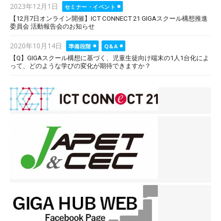
Posted
2023年12月1日
セミナー・イベント
on
【12月7日オンライン開催】ICT CONNECT 21 GIGAスクール構想推進
委員会 活動報告会のお知らせ
Posted
2020年10月14日
準備段階
Q&A
on
【Q】GIGAスクール構想に基づく、児童生徒向け端末の1人1台化によ
って、どのような学びの変化が期待できますか？