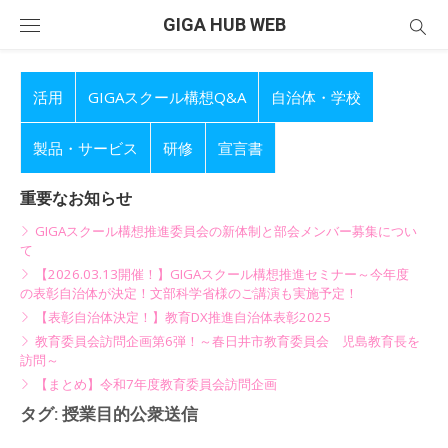
Skip
GIGA HUB WEB
to
content
活用
GIGAスクール構想Q&A
自治体・学校
製品・サービス
研修
宣言書
重要なお知らせ
GIGAスクール構想推進委員会の新体制と部会メンバー募集につい
て
【2026.03.13開催！】GIGAスクール構想推進セミナー～今年度
の表彰自治体が決定！文部科学省様のご講演も実施予定！
【表彰自治体決定！】教育DX推進自治体表彰2025
教育委員会訪問企画第6弾！～春日井市教育委員会 児島教育長を
訪問～
【まとめ】令和7年度教育委員会訪問企画
タグ:
授業目的公衆送信