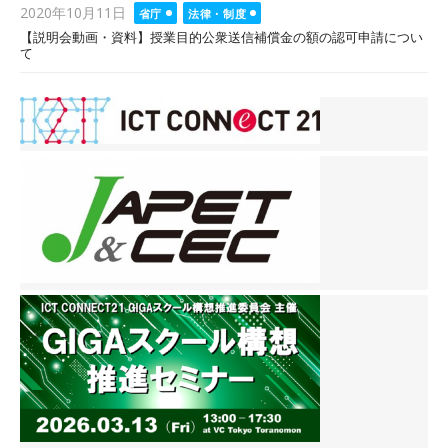
Posted
2020年10月11日
省庁
法律・制度
on
【説明会動画・資料】授業目的公衆送信補償金の額の認可申請につい
て