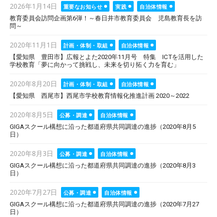
Posted
2026年1月14日
重要なお知らせ
実践
自治体情報
on
教育委員会訪問企画第6弾！～春日井市教育委員会 児島教育長を訪
問～
Posted
2020年11月1日
計画・体制・取組
自治体情報
on
【愛知県 豊田市】広報とよた2020年11月号 特集 ICTを活用した
学校教育「夢に向かって挑戦し、未来を切り拓く力を育む」
Posted
2020年8月20日
計画・体制・取組
自治体情報
on
【愛知県 西尾市】西尾市学校教育情報化推進計画 2020～2022
Posted
2020年8月5日
公募・調達
自治体情報
on
GIGAスクール構想に沿った都道府県共同調達の進捗（2020年8月5
日）
Posted
2020年8月3日
公募・調達
自治体情報
on
GIGAスクール構想に沿った都道府県共同調達の進捗（2020年8月3
日）
Posted
2020年7月27日
公募・調達
自治体情報
on
GIGAスクール構想に沿った都道府県共同調達の進捗（2020年7月27
日）