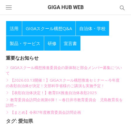
Skip
GIGA HUB WEB
to
content
活用
GIGAスクール構想Q&A
自治体・学校
製品・サービス
研修
宣言書
重要なお知らせ
GIGAスクール構想推進委員会の新体制と部会メンバー募集につい
て
【2026.03.13開催！】GIGAスクール構想推進セミナー～今年度
の表彰自治体が決定！文部科学省様のご講演も実施予定！
【表彰自治体決定！】教育DX推進自治体表彰2025
教育委員会訪問企画第6弾！～春日井市教育委員会 児島教育長を
訪問～
【まとめ】令和7年度教育委員会訪問企画
タグ:
愛知県