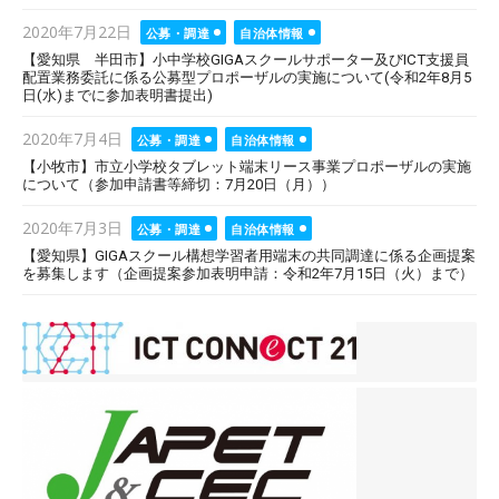
Posted
2020年7月22日
公募・調達
自治体情報
on
【愛知県 半田市】小中学校GIGAスクールサポーター及びICT支援員
配置業務委託に係る公募型プロポーザルの実施について(令和2年8月5
日(水)までに参加表明書提出)
Posted
2020年7月4日
公募・調達
自治体情報
on
【小牧市】市立小学校タブレット端末リース事業プロポーザルの実施
について（参加申請書等締切：7月20日（月））
Posted
2020年7月3日
公募・調達
自治体情報
on
【愛知県】GIGAスクール構想学習者用端末の共同調達に係る企画提案
を募集します（企画提案参加表明申請：令和2年7月15日（火）まで）