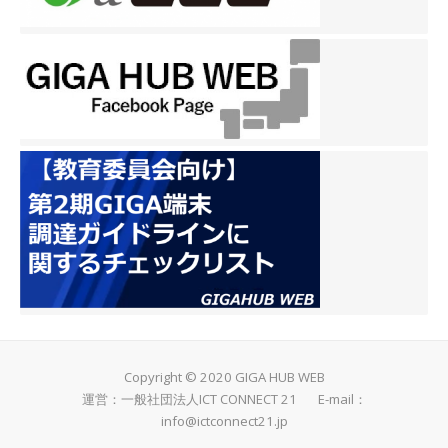
Copyright © 2020 GIGA HUB WEB
運営：一般社団法人ICT CONNECT 21 E-mail：
info@ictconnect21.jp