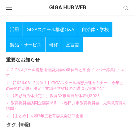
Skip
GIGA HUB WEB
to
content
活用
GIGAスクール構想Q&A
自治体・学校
製品・サービス
研修
宣言書
重要なお知らせ
GIGAスクール構想推進委員会の新体制と部会メンバー募集につい
て
【2026.03.13開催！】GIGAスクール構想推進セミナー～今年度
の表彰自治体が決定！文部科学省様のご講演も実施予定！
【表彰自治体決定！】教育DX推進自治体表彰2025
教育委員会訪問企画第6弾！～春日井市教育委員会 児島教育長を
訪問～
【まとめ】令和7年度教育委員会訪問企画
タグ:
情報I