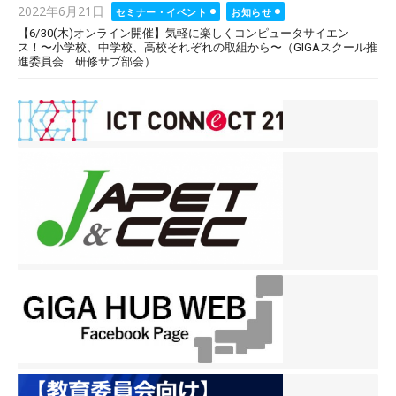
Posted
2022年6月21日
セミナー・イベント
お知らせ
on
【6/30(木)オンライン開催】気軽に楽しくコンピュータサイエン
ス！〜小学校、中学校、高校それぞれの取組から〜（GIGAスクール推
進委員会 研修サブ部会）