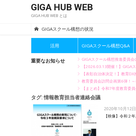
Skip
GIGA HUB WEB
to
GIGA HUB WEB とは
content
GIGAスクール構想の状況
活用
GIGAスクール構想Q&A
GIGAスクール構想推進委員
重要なお知らせ
【2026.03.13開催！】
【表彰自治体決定！】教育DX推
教育委員会訪問企画第6弾！
【まとめ】令和7年度教育委員
タグ:
情報教育担当者連絡会議
Posted
2020年10月12日
on
【映像】令和２年