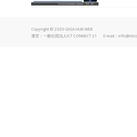
Copyright © 2020 GIGA HUB WEB
運営：一般社団法人ICT CONNECT 21 E-mail：
info@ictc