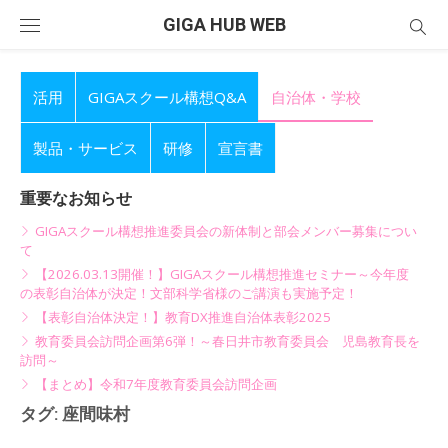
Skip
GIGA HUB WEB
to
content
活用
GIGAスクール構想Q&A
自治体・学校
製品・サービス
研修
宣言書
重要なお知らせ
GIGAスクール構想推進委員会の新体制と部会メンバー募集につい
て
【2026.03.13開催！】GIGAスクール構想推進セミナー～今年度
の表彰自治体が決定！文部科学省様のご講演も実施予定！
【表彰自治体決定！】教育DX推進自治体表彰2025
教育委員会訪問企画第6弾！～春日井市教育委員会 児島教育長を
訪問～
【まとめ】令和7年度教育委員会訪問企画
タグ:
座間味村