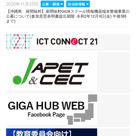
Posted
2020年11月25日
公募・調達
自治体情報
on
【沖縄県 座間味村】座間味村GIGAスクール情報機器端末整備事業の
公募について(参加意思表明書提出期限: 令和2年12月9日(金) 午後5時
まで)