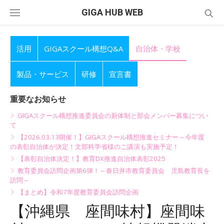
Skip
GIGA HUB WEB
to
content
活用
GIGAスクール構想Q&A
自治体・学校
製品・サービス
研修
宣言書
重要なお知らせ
GIGAスクール構想推進委員会の新体制と部会メンバー募集につい
て
【2026.03.13開催！】GIGAスクール構想推進セミナー～今年度
の表彰自治体が決定！文部科学省様のご講演も実施予定！
【表彰自治体決定！】教育DX推進自治体表彰2025
教育委員会訪問企画第6弾！～春日井市教育委員会 児島教育長を
訪問～
【まとめ】令和7年度教育委員会訪問企画
【沖縄県 座間味村】座間味