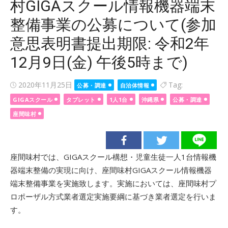
村GIGAスクール情報機器端末
整備事業の公募について(参加
意思表明書提出期限: 令和2年
12月9日(金) 午後5時まで)
Posted
2020年11月25日
Tag:
公募・調達
自治体情報
on
GIGAスクール
タブレット
1人1台
沖縄県
公募・調達
座間味村
座間味村では、GIGAスクール構想・児童生徒一人1台情報機
器端末整備の実現に向け、座間味村GIGAスクール情報機器
端末整備事業を実施致します。実施においては、座間味村プ
ロポーザル方式業者選定実施要綱に基づき業者選定を行いま
す。