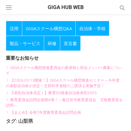
Skip
GIGA HUB WEB
to
content
活用
GIGAスクール構想Q&A
自治体・学校
製品・サービス
研修
宣言書
重要なお知らせ
GIGAスクール構想推進委員会の新体制と部会メンバー募集につい
て
【2026.03.13開催！】GIGAスクール構想推進セミナー～今年度
の表彰自治体が決定！文部科学省様のご講演も実施予定！
【表彰自治体決定！】教育DX推進自治体表彰2025
教育委員会訪問企画第6弾！～春日井市教育委員会 児島教育長を
訪問～
【まとめ】令和7年度教育委員会訪問企画
タグ:
山梨県