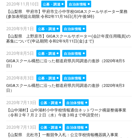
Posted
2020年11月10日
公募・調達
自治体情報
on
【山梨県 甲府市】甲府市立小中学校GIGAスクールサポーター業務
(参加表明提出期限:令和2年11月16日(月)午後5時)
Posted
2020年9月1日
公募・調達
自治体情報
on
【山梨県 上野原市】GIGAスクールサポーター(会計年度任用職員)の
募集について(申込期間:令和2年9月11日(金)まで)
Posted
2020年8月5日
公募・調達
自治体情報
on
GIGAスクール構想に沿った都道府県共同調達の進捗（2020年8月5
日）
Posted
2020年8月3日
公募・調達
自治体情報
on
GIGAスクール構想に沿った都道府県共同調達の進捗（2020年8月3
日）
Posted
2020年7月13日
公募・調達
自治体情報
on
【山中湖村】山中湖村小中学校情報通信ネットワーク構築整備事業
（令和２年７月２２日（水）午後３時まで申請受付）
Posted
2020年7月13日
公募・調達
自治体情報
on
【山梨県 北杜市】一般競争入札：公立学校情報機器購入事業