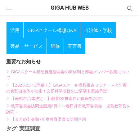
Skip
GIGA HUB WEB
to
content
活用
GIGAスクール構想Q&A
自治体・学校
製品・サービス
研修
宣言書
重要なお知らせ
GIGAスクール構想推進委員会の新体制と部会メンバー募集につい
て
【2026.03.13開催！】GIGAスクール構想推進セミナー～今年度
の表彰自治体が決定！文部科学省様のご講演も実施予定！
【表彰自治体決定！】教育DX推進自治体表彰2025
教育委員会訪問企画第6弾！～春日井市教育委員会 児島教育長を
訪問～
【まとめ】令和7年度教育委員会訪問企画
タグ:
実証調査