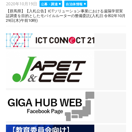
Posted
2020年10月19日
公募・調達
自治体情報
on
【群馬県】【入札公告】ICTソリューション事業における遠隔学習実
証調査を目的としたモバイルルーターの整備委託(入札日:令和2年10月
29日(木)午前10時)